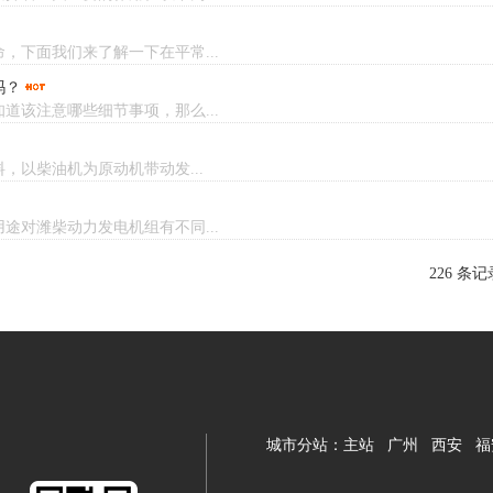
，下面我们来了解一下在平常...
吗？
道该注意哪些细节事项，那么...
以柴油机为原动机带动发...
途对潍柴动力发电机组有不同...
226 条
城市分站：
主站
广州
西安
福