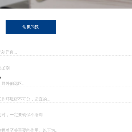
常见问题
异直...
别...
点
外偏远区...
环境密不可分，适宜的...
，一定要确保不给周...
挥着至关重要的作用。以下为...