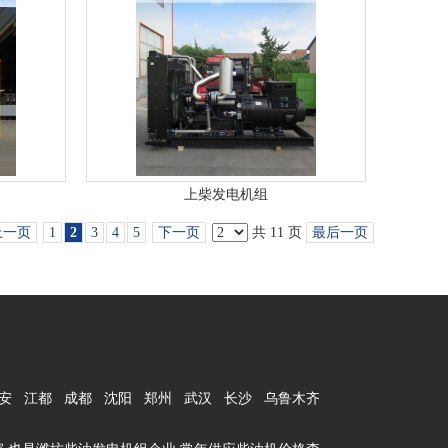
上柴发电机组
上一页
1
2
3
4
5
下一页
共 11 页
最后一页
安
江都
成都
沈阳
郑州
武汉
长沙
乌鲁木齐