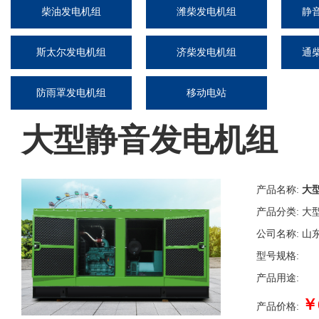
柴油发电机组
潍柴发电机组
静
斯太尔发电机组
济柴发电机组
通
防雨罩发电机组
移动电站
大型静音发电机组
产品名称:
大
产品分类:
大
公司名称:
山
型号规格:
产品用途:
￥
产品价格: