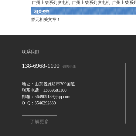
广州上柴系列发电机
广州上柴系列发电机
广州上柴系
相关资料
组
组
组
暂无相关文章！
联系我们
138-6968-1100
销售热线
地址：山东省潍坊市309国道
联系电话：13869681100
邮箱：564909189@qq.com
Q Q：3546292830
了解更多