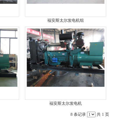
福安斯太尔发电机组
福安斯太尔发电机
8 条记录
共 1 页