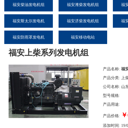
福安柴油发电机组
福安潍柴发电机组
福
福安斯太尔发电机
福安济柴发电机组
福
组
福安防雨罩发电机
福安移动电站
组
福安上柴系列发电机组
产品名称:
福
产品分类:
上
公司名称:
山
型号规格:
产品用途:
￥
产品价格:
添加时间:
19/