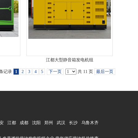
江都大型静音箱发电机组
1 条记录
1
2
3
4
5
下一页
共 11 页
最后一页
安
江都
成都
沈阳
郑州
武汉
长沙
乌鲁木齐